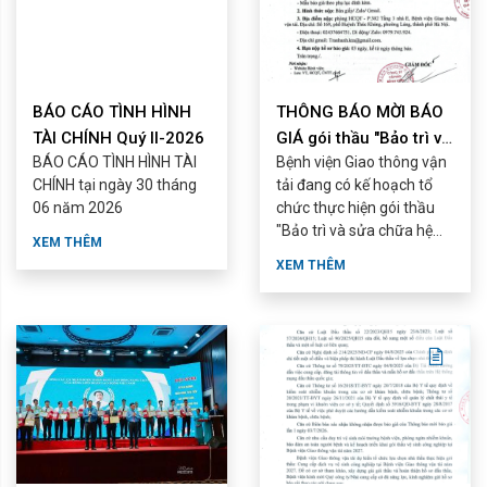
BÁO CÁO TÌNH HÌNH
THÔNG BÁO MỜI BÁO
TÀI CHÍNH Quý II-2026
GIÁ gói thầu "Bảo trì và
BÁO CÁO TÌNH HÌNH TÀI
Bệnh viện Giao thông vận
sửa chữa hệ thống ...
CHÍNH tại ngày 30 tháng
tải đang có kế hoạch tổ
06 năm 2026
chức thực hiện gói thầu
"Bảo trì và sửa chữa hệ
XEM THÊM
thống phòng cháy, chữa
XEM THÊM
cháy tại nhà ...