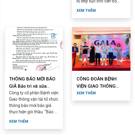
bị dép sục cho cán bộ
nhân viên Bệnh viện với
XEM THÊM
nội dung và yêu cầu ...
THÔNG BÁO MỜI BÁO
CÔNG ĐOÀN BỆNH
GIÁ Bảo trì và sửa
VIỆN GIAO THÔNG
Công ty cổ phần Bệnh viện
chữa hệ thống phòng
VẬN TẢI PHỐI HỢP VỚI
XEM THÊM
Giao thông vận tải tổ chức
cháy, ...
CHÍNH QUYỀN TỔ ...
thông báo mời báo giá
thực hiện gói thầu: “Bảo trì
và sửa chữa hệ thống ...
XEM THÊM