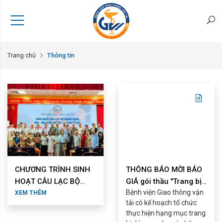
Trang chủ
Thông tin
CHƯƠNG TRÌNH SINH
THÔNG BÁO MỜI BÁO
HOẠT CÂU LẠC BỘ
GIÁ gói thầu "Trang bị
Bệnh viện Giao thông vận
BỆNH NHÂN TĂNG
dép sục cho cán bộ ...
XEM THÊM
tải có kế hoạch tổ chức
HUYẾT ÁP – ĐÁI ...
thực hiện hạng mục trang