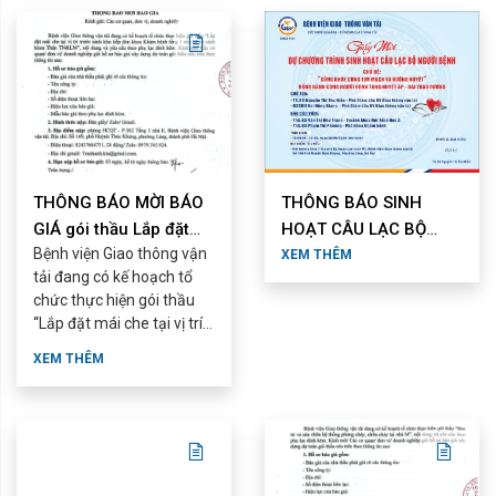
THÔNG BÁO MỜI BÁO
THÔNG BÁO SINH
GIÁ gói thầu Lắp đặt
HOẠT CÂU LẠC BỘ
Bệnh viện Giao thông vận
mái che tại vị trí trước
NGƯỜI BỆNH THÁNG
XEM THÊM
tải đang có kế hoạch tổ
...
8/2026
chức thực hiện gói thầu
“Lắp đặt mái che tại vị trí
trước sảnh khu tiếp đón
XEM THÊM
khoa Khám bệnh ...