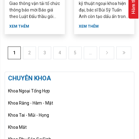
Giao thông vận tải tổ chức
kỹ thuật ngoại khoa hiện
số ...
thông báo mời Báo giá
đại, bác sĩ Bùi Sỹ Tuấn
theo Luật Đấu thầu gói
Anh còn tạo dấu ấn trong
thầu: “Ốp tường bằng tấm
quản trị bệnh viện, nghiên
XEM THÊM
XEM THÊM
nhựa tại một số ...
cứu khoa học và chăm ...
1
2
3
4
5
...
CHUYÊN KHOA
Khoa Ngoại Tổng Hợp
Khoa Răng - Hàm - Mặt
Khoa Tai - Mũi - Họng
Khoa Mắt