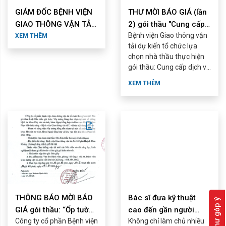
GIÁM ĐỐC BỆNH VIỆN
THƯ MỜI BÁO GIÁ (lần
GIAO THÔNG VẬN TẢI
2) gói thầu "Cung cấp
Bệnh viện Giao thông vận
ĐƯỢC TUYÊN DƯƠNG
dịch vụ vệ sinh ...
XEM THÊM
tải dự kiến tổ chức lựa
ĐIỂN HÌNH ...
chọn nhà thầu thực hiện
gói thầu: Cung cấp dịch vụ
vệ sinh công nghiệp tại
XEM THÊM
Bệnh viện Giao thông vận
tải năm 2027. ...
THÔNG BÁO MỜI BÁO
Bác sĩ đưa kỹ thuật
Hòm thư góp ý
GIÁ gói thầu: “Ốp tường
cao đến gần người
Công ty cổ phần Bệnh viện
Không chỉ làm chủ nhiều
bằng tấm nhựa tại một
bệnh