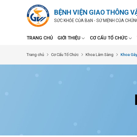
BỆNH VIỆN GIAO THÔNG V
SỨC KHỎE CỦA BẠN - SỨ MỆNH CỦA CHÚN
TRANG CHỦ
GIỚI THIỆU
CƠ CẤU TỔ CHỨC
Trang chủ
Cơ Cấu Tổ Chức
Khoa Lâm Sàng
Khoa Gây