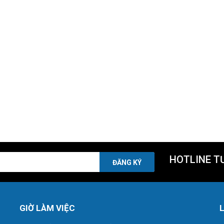
HOTLINE T
ĐĂNG KÝ
GIỜ LÀM VIỆC