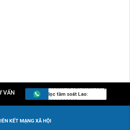
Hotline tư vấn khám sàng
Ư VẤN
lọc tầm soát Lao:
0911082069
LIÊN KẾT MẠNG XÃ HỘI