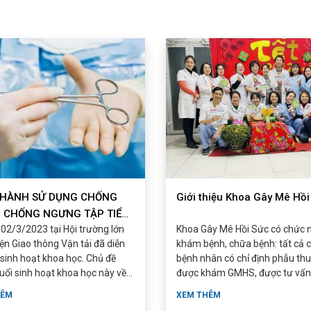
 HÀNH SỬ DỤNG CHỐNG
Giới thiệu Khoa Gây Mê Hồi
 CHỐNG NGƯNG TẬP TIỂU
2/3/2023 tại Hội trường lớn
Khoa Gây Mê Hồi Sức có chức 
UANH PHẪU ...
ện Giao thông Vận tải đã diễn
khám bệnh, chữa bệnh: tất cả 
 sinh hoạt khoa học. Chủ đề
bệnh nhân có chỉ định phẫu th
uổi sinh hoạt khoa học này về
được khám GMHS, được tư vấn
phương ...
HÊM
XEM THÊM