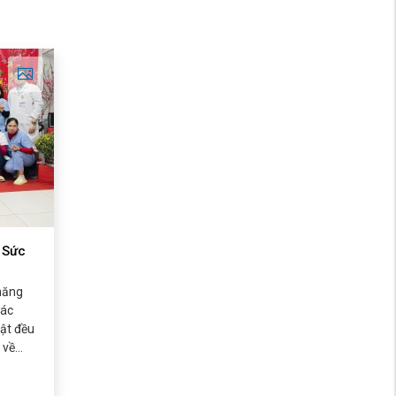
 Sức
năng
các
uật đều
 về