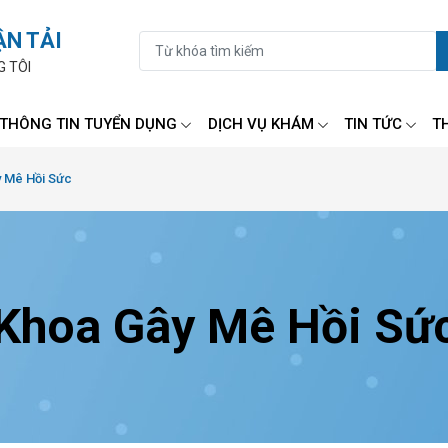
ẬN TẢI
G TÔI
THÔNG TIN TUYỂN DỤNG
DỊCH VỤ KHÁM
TIN TỨC
T
 Mê Hồi Sức
Khoa Gây Mê Hồi Sứ