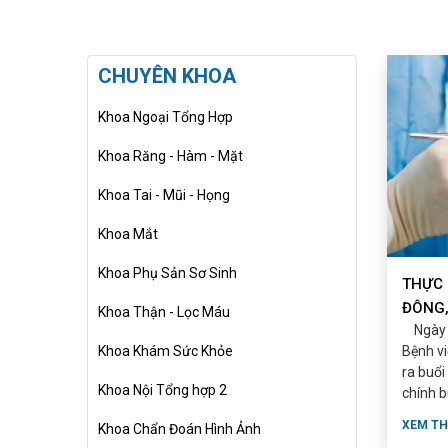
CHUYÊN KHOA
Khoa Ngoại Tổng Hợp
Khoa Răng - Hàm - Mặt
Khoa Tai - Mũi - Họng
Khoa Mắt
Khoa Phụ Sản Sơ Sinh
THỰC
ĐÔNG,
Khoa Thận - Lọc Máu
Ngày 0
CẦU Q
Khoa Khám Sức Khỏe
Bệnh vi
ra buổi
Khoa Nội Tổng hợp 2
chính b
vấn ...
XEM T
Khoa Chẩn Đoán Hình Ảnh