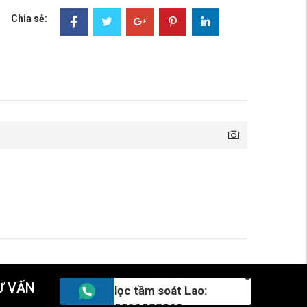
Chia sẻ:
Hotline tư vấn khám sàng
Ư VẤN
lọc tầm soát Lao: