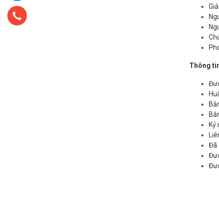
Giả
Ngu
Ngu
Chủ
Phó
Thông ti
Đượ
Huâ
Bằn
Bằn
Kỷ 
Liê
Đã 
Đượ
Đượ