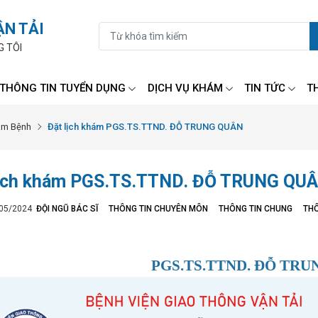
ẬN TẢI
G TÔI
THÔNG TIN TUYỂN DỤNG
DỊCH VỤ KHÁM
TIN TỨC
T
ám Bệnh
Đặt lịch khám PGS.TS.TTND. ĐỖ TRUNG QUÂN
lịch khám PGS.TS.TTND. ĐỖ TRUNG QU
/05/2024
ĐỘI NGŨ BÁC SĨ
THÔNG TIN CHUYÊN MÔN
THÔNG TIN CHUNG
THÔ
PGS.TS.TTND. ĐỖ TR