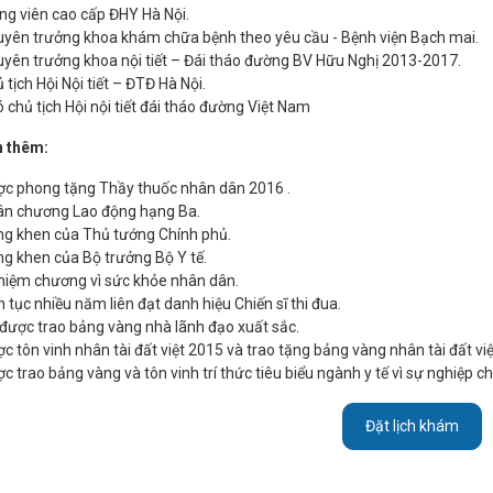
ng viên cao cấp ĐHY Hà Nội.
yên trưởng khoa khám chữa bệnh theo yêu cầu - Bệnh viện Bạch mai.
yên trưởng khoa nội tiết – Đái tháo đường BV Hữu Nghị 2013-2017.
 tịch Hội Nội tiết – ĐTĐ Hà Nội.
 chủ tịch Hội nội tiết đái tháo đường Việt Nam
n thêm:
c phong tặng Thầy thuốc nhân dân 2016 .
n chương Lao động hạng Ba.
g khen của Thủ tướng Chính phủ.
g khen của Bộ trưởng Bộ Y tế.
niệm chương vì sức khỏe nhân dân.
n tục nhiều năm liên đạt danh hiệu Chiến sĩ thi đua.
được trao bảng vàng nhà lãnh đạo xuất sắc.
c tôn vinh nhân tài đất việt 2015 và trao tặng bảng vàng nhân tài đất việ
c trao bảng vàng và tôn vinh trí thức tiêu biểu ngành y tế vì sự nghiệ
Đặt lịch khám