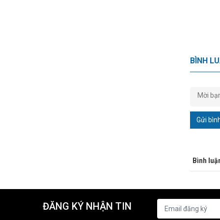
BÌNH L
Gửi bìn
Bình luậ
ĐĂNG KÝ NHẬN TIN