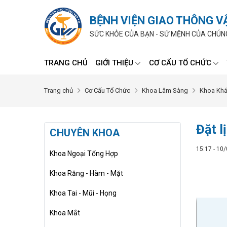
BỆNH VIỆN GIAO THÔNG V
SỨC KHỎE CỦA BẠN - SỨ MỆNH CỦA CHÚN
TRANG CHỦ
GIỚI THIỆU
CƠ CẤU TỔ CHỨC
Trang chủ
Cơ Cấu Tổ Chức
Khoa Lâm Sàng
Khoa Kh
Đặt 
CHUYÊN KHOA
15:17 - 10
Khoa Ngoại Tổng Hợp
Khoa Răng - Hàm - Mặt
Khoa Tai - Mũi - Họng
Khoa Mắt