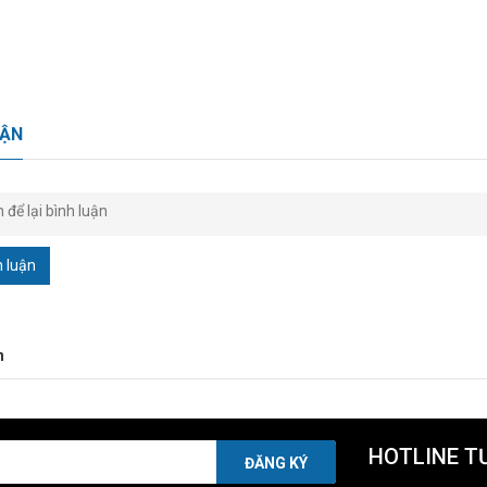
UẬN
h luận
n
HOTLINE T
ĐĂNG KÝ